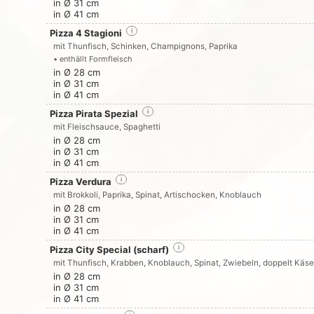
in Ø 31 cm
in Ø 41 cm
Pizza 4 Stagioni
i
mit Thunfisch, Schinken, Champignons, Paprika
• enthällt Formfleisch
in Ø 28 cm
in Ø 31 cm
in Ø 41 cm
Pizza Pirata Spezial
i
mit Fleischsauce, Spaghetti
in Ø 28 cm
in Ø 31 cm
in Ø 41 cm
Pizza Verdura
i
mit Brokkoli, Paprika, Spinat, Artischocken, Knoblauch
in Ø 28 cm
in Ø 31 cm
in Ø 41 cm
Pizza City Special (scharf)
i
mit Thunfisch, Krabben, Knoblauch, Spinat, Zwiebeln, doppelt Käse
in Ø 28 cm
in Ø 31 cm
in Ø 41 cm