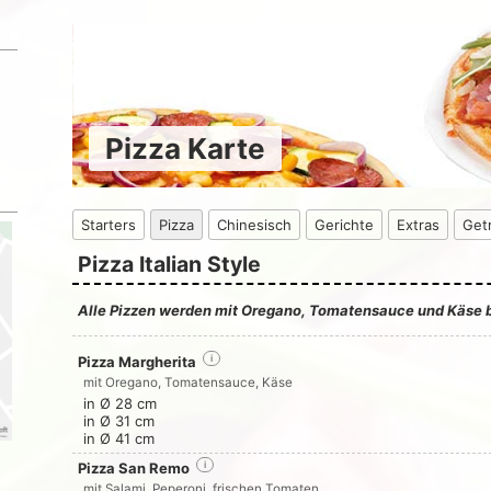
Pizza Karte
Starters
Pizza
Chinesisch
Gerichte
Extras
Get
Pizza Italian Style
Alle Pizzen werden mit Oregano, Tomatensauce und Käse b
Pizza Margherita
i
mit Oregano, Tomatensauce, Käse
in Ø 28 cm
in Ø 31 cm
in Ø 41 cm
Pizza San Remo
i
mit Salami, Peperoni, frischen Tomaten