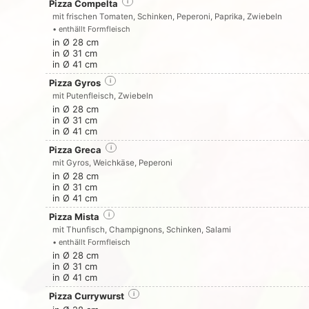
Pizza Compelta
i
mit frischen Tomaten, Schinken, Peperoni, Paprika, Zwiebeln
• enthällt Formfleisch
in Ø 28 cm
in Ø 31 cm
in Ø 41 cm
Pizza Gyros
i
mit Putenfleisch, Zwiebeln
in Ø 28 cm
in Ø 31 cm
in Ø 41 cm
Pizza Greca
i
mit Gyros, Weichkäse, Peperoni
in Ø 28 cm
in Ø 31 cm
in Ø 41 cm
Pizza Mista
i
mit Thunfisch, Champignons, Schinken, Salami
• enthällt Formfleisch
in Ø 28 cm
in Ø 31 cm
in Ø 41 cm
Pizza Currywurst
i