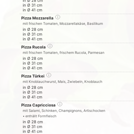
in Ø 28 cm
in Ø 31 cm
in Ø 41 cm
Pizza Mozzarella
i
mit frischen Tomaten, Mozzarellakäse, Basilikum
in Ø 28 cm
in Ø 31 cm
in Ø 41 cm
Pizza Rucola
i
mit frischen Tomaten, frischem Rucola, Parmesan
in Ø 28 cm
in Ø 31 cm
in Ø 41 cm
Pizza Türkei
i
mit Knoblauchwurst, Mais, Zwiebeln, Knoblauch
in Ø 28 cm
in Ø 31 cm
in Ø 41 cm
Pizza Capricciosa
i
mit Salami, Schinken, Champignons, Artischocken
• enthällt Formfleisch
in Ø 28 cm
in Ø 31 cm
in Ø 41 cm