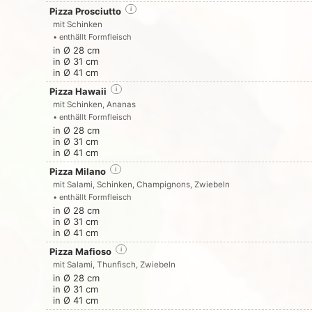
Pizza Prosciutto
i
mit Schinken
• enthällt Formfleisch
in Ø 28 cm
in Ø 31 cm
in Ø 41 cm
Pizza Hawaii
i
mit Schinken, Ananas
• enthällt Formfleisch
in Ø 28 cm
in Ø 31 cm
in Ø 41 cm
Pizza Milano
i
mit Salami, Schinken, Champignons, Zwiebeln
• enthällt Formfleisch
in Ø 28 cm
in Ø 31 cm
in Ø 41 cm
Pizza Mafioso
i
mit Salami, Thunfisch, Zwiebeln
in Ø 28 cm
in Ø 31 cm
in Ø 41 cm