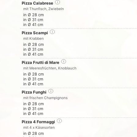
Pizza Calabrese
i
mit Thunfisch, Zwiebeln
in Ø 28 cm
in Ø 31 cm
in Ø 41 cm
Pizza Scampi
i
mit Krabben
in Ø 28 cm
in Ø 31 cm
in Ø 41 cm
Pizza Frutti di Mare
i
mit Meeresfrüchten, Knoblauch
in Ø 28 cm
in Ø 31 cm
in Ø 41 cm
Pizza Funghi
i
mit frischen Champignons
in Ø 28 cm
in Ø 31 cm
in Ø 41 cm
Pizza 4 Formaggi
i
mit 4 x Käsesorten
in Ø 28 cm